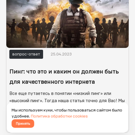
вопрос-ответ
25.04.2023
Пинг: что это и каким он должен быть
для качественного интернета
Все еще путаетесь в понятии «низкий пинг» или
«высокий пинг». Тогда наша статья точно для Вас! Мы
2КОМ собрали самые популярные запросы и разобрали
Мы используем куки, чтобы пользоваться сайтом было
простым языком, чтобы наши абоненты более не
удобнее.
Политика обработки cookies
переживали о том, что же все таки такое «пинг».
Принять