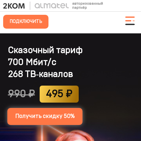
авторизованный
партнёр
ПОДКЛЮЧИТЬ
Твой
Сказочный тариф
2КОМ
700 Мбит/с
в
268 ТВ‑каналов
Троицке
990 ₽
495 ₽
Получить скидку 50%